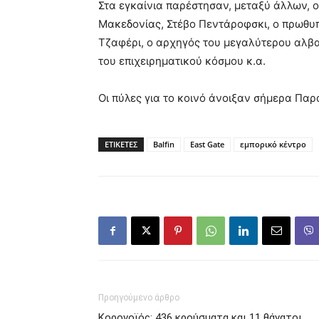
Στα εγκαίνια παρέστησαν, μεταξύ άλλων, 
Μακεδονίας, Στέβο Πεντάροφσκι, ο πρωθυπ
Τζαφέρι, ο αρχηγός του μεγαλύτερου αλβα
του επιχειρηματικού κόσμου κ.α.
Οι πύλες για το κοινό άνοιξαν σήμερα Πα
ΕΤΙΚΕΤΕΣ
Balfin
East Gate
εμπορικό κέντρο
Προηγούμενο άρθρο
Κορονοϊός: 436 κρούσματα και 11 θάνατοι