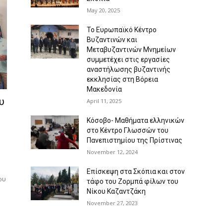
May 20, 2025
Το Ευρωπαϊκό Κέντρο
Βυζαντινών και
Μεταβυζαντινών Μνημείων
συμμετέχει στις εργασίες
αναστήλωσης βυζαντινής
εκκλησίας στη Βόρεια
Μακεδονία
υ
April 11, 2025
Κόσοβο- Μαθήματα ελληνικών
στο Κέντρο Γλωσσών του
Πανεπιστημίου της Πρίστινας
November 12, 2024
Επίσκεψη στα Σκόπια και στον
ου
τάφο του Ζορμπά φίλων του
Νίκου Καζαντζάκη
November 27, 2023