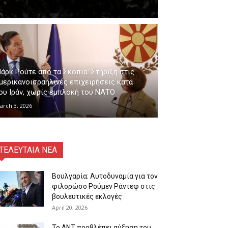
άρκ Ρούτε από τα Σκόπια: Στήριξη στις
μερικανοισραηλινές επιχειρήσεις κατά
ου Ιράν, χωρίς εμπλοκή του ΝΑΤΟ
arch 3, 2026
ΤΕΛΕΥΤΑΙΑ ΝΕΑ
Βουλγαρία: Αυτοδυναμία για τον
φιλορώσο Ρούμεν Ράντεφ στις
βουλευτικές εκλογές
April 20, 2026
Το ΔΝΤ προβλέπει αύξηση του