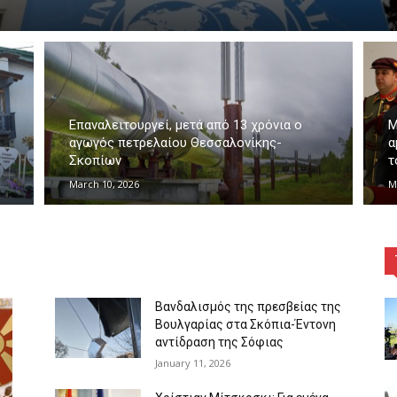
Επαναλειτουργεί, μετά από 13 χρόνια ο
Μ
αγωγός πετρελαίου Θεσσαλονίκης-
α
Σκοπίων
τ
March 10, 2026
M
Βανδαλισμός της πρεσβείας της
Βουλγαρίας στα Σκόπια-Έντονη
αντίδραση της Σόφιας
January 11, 2026