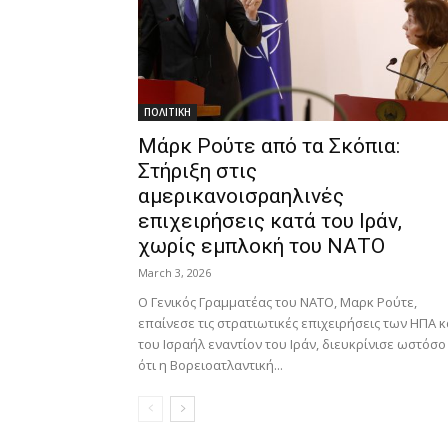
ΠΟΛΙΤΙΚΗ
Μάρκ Ρούτε από τα Σκόπια:
Στήριξη στις
αμερικανοισραηλινές
επιχειρήσεις κατά του Ιράν,
χωρίς εμπλοκή του ΝΑΤΟ
March 3, 2026
Ο Γενικός Γραμματέας του ΝΑΤΟ, Μαρκ Ρούτε,
επαίνεσε τις στρατιωτικές επιχειρήσεις των ΗΠΑ κ
του Ισραήλ εναντίον του Ιράν, διευκρίνισε ωστόσο
ότι η Βορειοατλαντική...