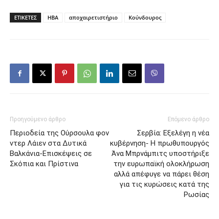
ΕΤΙΚΕΤΕΣ
HBA
αποχαιρετιστήριο
Κούνδουρος
Προηγούμενο άρθρο
Επόμενο άρθρο
Περιοδεία της Ούρσουλα φον
Σερβία: Εξελέγη η νέα
ντερ Λάιεν στα Δυτικά
κυβέρνηση- Η πρωθυπουργός
Βαλκάνια-Επισκέψεις σε
Άνα Μπρνάμπιτς υποστήριξε
Σκόπια και Πρίστινα
την ευρωπαϊκή ολοκλήρωση
αλλά απέφυγε να πάρει θέση
για τις κυρώσεις κατά της
Ρωσίας