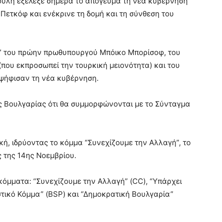
Βουλή εξέλεξε σήμερα το απόγευμα τη νέα κυβέρνηση
Πετκόφ και ενέκρινε τη δομή και τη σύνθεση του
” του πρώην πρωθυπουργού Μπόικο Μπορίσοφ, του
που εκπροσωπεί την τουρκική μειονότητα) και του
αψήφισαν τη νέα κυβέρνηση.
ης Βουλγαρίας ότι θα συμμορφώνονται με το Σύνταγμα
ή, ιδρύοντας το κόμμα “Συνεχίζουμε την Αλλαγή”, το
ς της 14ης Νοεμβρίου.
όμματα: “Συνεχίζουμε την Αλλαγή” (CC), “Υπάρχει
ιστικό Κόμμα” (BSP) και “Δημοκρατική Βουλγαρία”