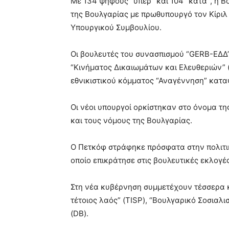
Με 134 ψήφους “υπέρ” και 104 “κατά”, η 
της Βουλγαρίας με πρωθυπουργό τον Κίριλ 
Υπουργικού Συμβουλίου.
Οι βουλευτές του συνασπισμού “GERB-ΕΔΔ
“Κινήματος Δικαιωμάτων και Ελευθεριών” (
εθνικιστικού κόμματος “Αναγέννηση” κατ
Οι νέοι υπουργοί ορκίστηκαν στο όνομα τ
και τους νόμους της Βουλγαρίας.
Ο Πετκόφ στράφηκε πρόσφατα στην πολιτικ
οποίο επικράτησε στις βουλευτικές εκλογέ
Στη νέα κυβέρνηση συμμετέχουν τέσσερα κ
τέτοιος λαός” (TISP), “Βουλγαρικό Σοσιαλ
(DB).