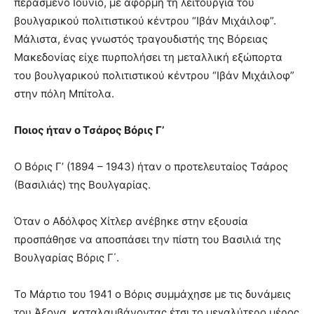
περασμένο Ιούνιο, με αφορμή τη λειτουργία του
βουλγαρικού πολιτιστικού κέντρου “Ιβάν Μιχάιλοφ”.
Μάλιστα, ένας γνωστός τραγουδιστής της Βόρειας
Μακεδονίας είχε πυρπολήσει τη μεταλλική εξώπορτα
του βουλγαρικού πολιτιστικού κέντρου “Ιβάν Μιχάιλοφ”
στην πόλη Μπίτολα.
Ποιος ήταν ο Τσάρος Βόρις Γ’
Ο Βόρις Γ’ (1894 – 1943) ήταν ο προτελευταίος Τσάρος
(Βασιλιάς) της Βουλγαρίας.
Όταν ο Αδόλφος Χίτλερ ανέβηκε στην εξουσία
προσπάθησε να αποσπάσει την πίστη του Βασιλιά της
Βουλγαρίας Βόρις Γ΄.
Το Μάρτιο του 1941 ο Βόρις συμμάχησε με τις δυνάμεις
του Άξονα, καταλαμβάνοντας έτσι το μεγαλύτερο μέρος