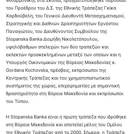
Φιλαρμονικής στα Σκόπια, πραγματοποιήθηκε παρουσία
του Προέδρου του Δ.Σ. της Εθνικής Τράπεζας Γκίκα
Χαρδούβελη, του Γενικού Διευθυντή Μετασχηματισμού,
Στρατηγικής και Διεθνών Δραστηριοτήτων Ερνέστου
Παναγιώτου, του Διευθύνοντος Συμβούλου της
Stopanska Banka Διομήδη Νικολετόπουλου,
υψηλόβαθμων στελεχών των δύο τραπεζών και
εκλεκτών προσκεκλημένων μεταξύ των οποίων και η
Υπουργός Οικονομικών της Βόρειας Μακεδονίας κ.
Gordana Kochovska, πρέσβεις, εκπρόσωποι της
Κεντρικής Τράπεζας και του χρηματοπιστωτικού
συστήματος της χώρας, επιχειρηματίες με σημαντική
δραστηριότητα στη Βόρεια Μακεδονία και εκπρόσωποι
του Τύπου.
Η Stopanska Banka είναι η πρώτη τράπεζα που ιδρύθηκε
στη Βόρεια Μακεδονία και αποτελεί μέλος του Ομίλου
της Εθνικής Τράπεζας από το 2000. Σήμερα, η Τράπεζα