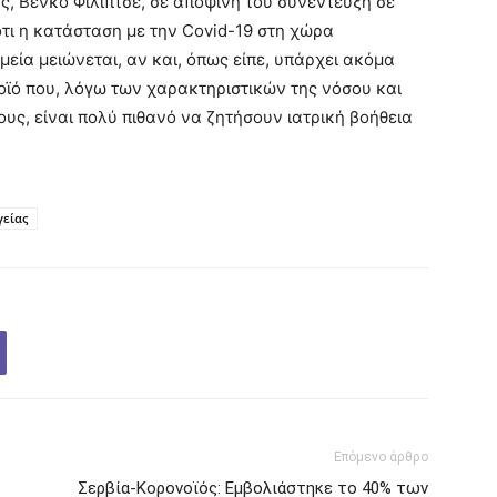
, Βένκο Φίλιπτσε, σε αποψινή του συνέντευξη σε
τι η κατάσταση με την Covid-19 στη χώρα
ομεία μειώνεται, αν και, όπως είπε, υπάρχει ακόμα
ϊό που, λόγω των χαρακτηριστικών της νόσου και
ους, είναι πολύ πιθανό να ζητήσουν ιατρική βοήθεια
γείας
Επόμενο άρθρο
Σερβία-Κορονοϊός: Εμβολιάστηκε το 40% των