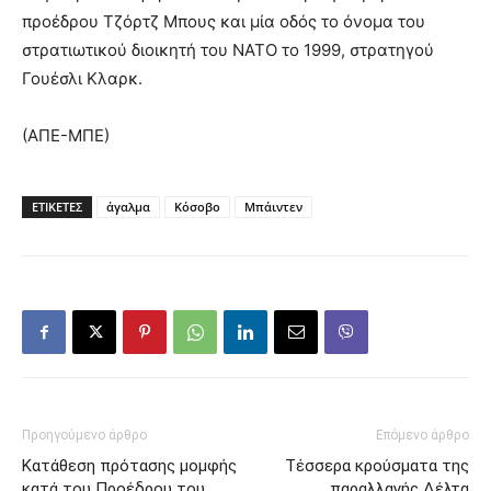
προέδρου Τζόρτζ Μπους και μία οδός το όνομα του
στρατιωτικού διοικητή του ΝΑΤΟ το 1999, στρατηγού
Γουέσλι Κλαρκ.
(ΑΠΕ-ΜΠΕ)
ΕΤΙΚΕΤΕΣ
άγαλμα
Κόσοβο
Μπάιντεν
Προηγούμενο άρθρο
Επόμενο άρθρο
Κατάθεση πρότασης μομφής
Τέσσερα κρούσματα της
κατά του Προέδρου του
παραλλαγής Δέλτα