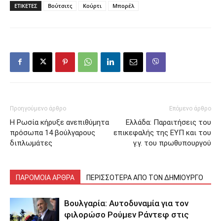
ΕΤΙΚΕΤΕΣ
Βούτσιτς
Κούρτι
Μπορέλ
Προηγούμενο άρθρο
Επόμενο άρθρο
Η Ρωσία κήρυξε ανεπιθύμητα
Ελλάδα: Παραιτήσεις του
πρόσωπα 14 βούλγαρους
επικεφαλής της ΕΥΠ και του
διπλωμάτες
γ.γ. του πρωθυπουργού
ΠΑΡΟΜΟΙΑ ΑΡΘΡΑ
ΠΕΡΙΣΣΟΤΕΡΑ ΑΠΟ ΤΟΝ ΔΗΜΙΟΥΡΓΟ
Βουλγαρία: Αυτοδυναμία για τον
φιλορώσο Ρούμεν Ράντεφ στις