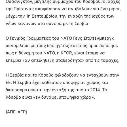
Ουάσινγκτον, μεγάλης συμμάχου του Κοσόβου, οι αρχές
της Πρίστινας αποφάσισαν να αναβάλουν για ένα μήνα,
μέχρι την 1η Σεπτεμβρίου, την έναρξη της ισχύος των
νέων κανόνων στα σύνορα με τη Σερβία.
Ο Γενικός Γραμματέας του ΝΑΤΟ Γενς Στόλτενμπεργκ
συνομίλησε με τους δύο ηγέτες και τους προειδοποίησε
πως η δύναμη του ΝΑΤΟ, η KFOR, είναι έτοιμη να
επέμβει «αν απειληθεί η σταθερότητα» από τις ταραχές.
Η Σερβία και το Κόσοβο φιλοδοξούν να ενταχθούν στην
ΕΕ. Η Σερβία έχει καθεστώς υποψήφιας χώρας και
διαπραγματεύεται την ένταξή της από το 2014. Το
Κόσοβο είναι «εν δυνάμει υποψήφια χώρα».
(ΑΠΕ-AFP)