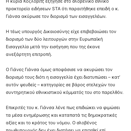
Η κυρία Κόζλοβιτς εξήγησε στο σλοβένικο εθνικό
πρακτορείο ειδήσεων STA ότι παραιτήθηκε επειδή ο κ.
Γιάνσα ακύρωσε τον διορισμό των εισαγγελέων.
Η τέως υπουργός Δικαιοσύνης είχε επιβεβαιώσει τον
διορισμό των δύο λειτουργών στην Ευρωπαϊκή
Εισαγγελία μετά την εισήγηση που της έκανε
ανεξάρτητη επιτροπή.
Ο Γιάνες Γιάνσα όμως αποφάσισε να ακυρώσει τον
διορισμό τους διότι η εισαγγελία έχει διατυπώσει – κατ’
αυτόν ψευδείς – κατηγορίες σε βάρος στελεχών του
συντηρητικού εθνικιστικού κόμματός του στο παρελθόν.
Επικριτές του κ. Γιάνσα λένε πως επιδιώκει να φιμώσει
τα μέσα ενημέρωσης και καταπατά τις δημοκρατικές
αξίες και το κράτος του νόμου. Ο σλοβένος
πρωθυπουργός δεν έχει διστάσει να επιτεθεί επί