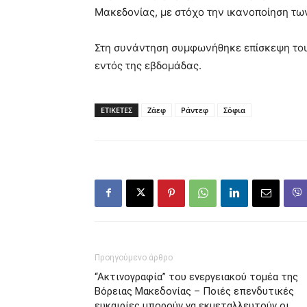
Μακεδονίας, με στόχο την ικανοποίηση τω
Στη συνάντηση συμφωνήθηκε επίσκεψη του
εντός της εβδομάδας.
ΕΤΙΚΕΤΕΣ
Ζάεφ
Ράντεφ
Σόφια
Προηγούμενο άρθρο
“Ακτινογραφία” του ενεργειακού τομέα της
Βόρειας Μακεδονίας – Ποιές επενδυτικές
ευκαιρίες μπορούν να εκμεταλλευτούν οι