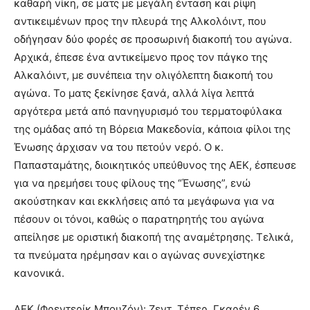
καθαρή νίκη, σε ματς με μεγάλη ένταση και ρίψη
αντικειμένων προς την πλευρά της Αλκολόιντ, που
οδήγησαν δύο φορές σε προσωρινή διακοπή του αγώνα.
Αρχικά, έπεσε ένα αντικείμενο προς τον πάγκο της
Αλκαλόιντ, με συνέπεια την ολιγόλεπτη διακοπή του
αγώνα. Το ματς ξεκίνησε ξανά, αλλά λίγα λεπτά
αργότερα μετά από πανηγυρισμό του τερματοφύλακα
της ομάδας από τη Βόρεια Μακεδονία, κάποια φίλοι της
Ένωσης άρχισαν να του πετούν νερό. Ο κ.
Παπασταμάτης, διοικητικός υπεύθυνος της ΑΕΚ, έσπευσε
για να ηρεμήσει τους φίλους της “Ένωσης”, ενώ
ακούστηκαν και εκκλήσεις από τα μεγάφωνα για να
πέσουν οι τόνοι, καθώς ο παρατηρητής του αγώνα
απείλησε με οριστική διακοπή της αναμέτρησης. Τελικά,
τα πνεύματα ηρέμησαν και ο αγώνας συνεχίστηκε
κανονικά.
ΑΕΚ (Φρεντερίκ Μπουζόν): Ζεντ, Τέπερ, Γκαρέν 6,