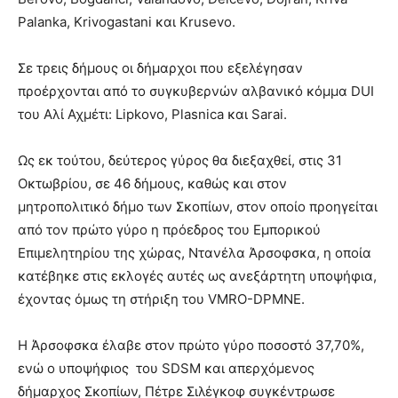
Palanka, Krivogastani και Krusevo.
Σε τρεις δήμους οι δήμαρχοι που εξελέγησαν
προέρχονται από το συγκυβερνών αλβανικό κόμμα DUI
του Αλί Αχμέτι: Lipkovo, Plasnica και Sarai.
Ως εκ τούτου, δεύτερος γύρος θα διεξαχθεί, στις 31
Οκτωβρίου, σε 46 δήμους, καθώς και στον
μητροπολιτικό δήμο των Σκοπίων, στον οποίο προηγείται
από τον πρώτο γύρο η πρόεδρος του Εμπορικού
Επιμελητηρίου της χώρας, Ντανέλα Άρσοφσκα, η οποία
κατέβηκε στις εκλογές αυτές ως ανεξάρτητη υποψήφια,
έχοντας όμως τη στήριξη του VMRO-DPMNE.
Η Άρσοφσκα έλαβε στον πρώτο γύρο ποσοστό 37,70%,
ενώ ο υποψήφιος του SDSM και απερχόμενος
δήμαρχος Σκοπίων, Πέτρε Σιλέγκοφ συγκέντρωσε