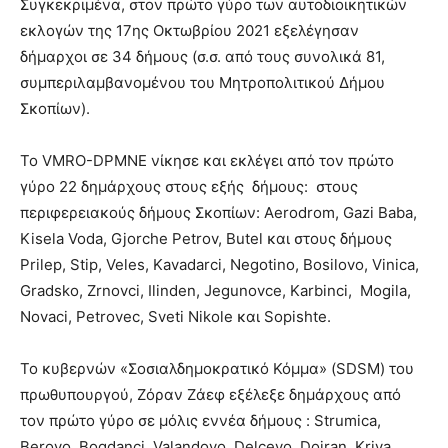
Συγκεκριμένα, στον πρώτο γύρο των αυτοδιοικητικών
εκλογών της 17ης Οκτωβρίου 2021 εξελέγησαν
δήμαρχοι σε 34 δήμους (σ.σ. από τους συνολικά 81,
συμπεριλαμβανομένου του Μητροπολιτικού Δήμου
Σκοπίων).
Το VMRO-DPMNE νίκησε και εκλέγει από τον πρώτο
γύρο 22 δημάρχους στους εξής δήμους: στους
περιφερειακούς δήμους Σκοπίων: Aerodrom, Gazi Baba,
Kisela Voda, Gjorche Petrov, Butel και στους δήμους
Prilep, Stip, Veles, Kavadarci, Negotino, Bosilovo, Vinica,
Gradsko, Zrnovci, Ilinden, Jegunovce, Karbinci, Mogila,
Novaci, Petrovec, Sveti Nikole και Sopishte.
Το κυβερνών «Σοσιαλδημοκρατικό Κόμμα» (SDSM) του
πρωθυπουργού, Ζόραν Ζάεφ εξέλεξε δημάρχους από
τον πρώτο γύρο σε μόλις εννέα δήμους : Strumica,
Berovo, Bogdanci, Valandovo, Delcevo, Dojran, Kriva