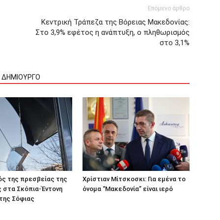
Επόμενο άρθρο
Κεντρική Τράπεζα της Βόρειας Μακεδονίας:
Στο 3,9% εφέτος η ανάπτυξη, ο πληθωρισμός
στο 3,1%
Ν ΔΗΜΙΟΥΡΓΟ
ός της πρεσβείας της
Χρίστιαν Μίτσκοσκι: Για εμένα το
 στα Σκόπια-Έντονη
όνομα “Μακεδονία” είναι ιερό
της Σόφιας