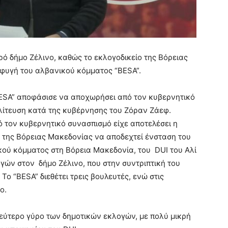
ό δήμο Ζέλινο, καθώς το εκλογοδικείο της Βόρειας
φυγή του αλβανικού κόμματος “BESA”.
“BESA” αποφάσισε να αποχωρήσει από τον κυβερνητικό
ολίτευση κατά της κυβέρνησης του Ζόραν Ζάεφ.
 τον κυβερνητικό συνασπισμό είχε αποτελέσει η
 της Βόρειας Μακεδονίας να αποδεχτεί ένσταση του
ού κόμματος στη Βόρεια Μακεδονία, του DUI του Αλί
γών στον δήμο Ζέλινο, που στην συντριπτική του
Το “BESA” διεθέτει τρεις βουλευτές, ενώ στις
ο.
δεύτερο γύρο των δημοτικών εκλογών, με πολύ μικρή