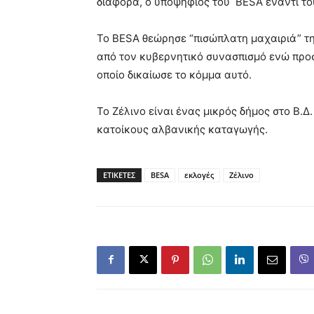
διαφορά, ο υποψήφιος του BESA έναντι το
Το BESA θεώρησε “πισώπλατη μαχαιριά” τ
από τον κυβερνητικό συνασπισμό ενώ προσ
οποίο δικαίωσε το κόμμα αυτό.
Το Ζέλινο είναι ένας μικρός δήμος στο Β.Δ
κατοίκους αλβανικής καταγωγής.
ΕΤΙΚΕΤΕΣ
BESA
εκλογές
Ζέλινο