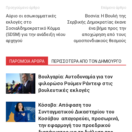
Προηγούμενο άρθρο
Επόμενο άρθρο
Αύριο οι εσωκομματικές
Βοσνία: Η Βουλή της
εκλογές στο
Σερβικής Δημοκρατίας έκανε
Σοσιαλδημοκρατικό Κόμμα
ένα βήμα προς την
(SDSM) για την ανάδειξη νέου
αποχώρηση από τους
αρχηγού
ομοσπονδιακούς θεσμούς
ΠΑΡΟΜΟΙΑ ΑΡΘΡΑ
ΠΕΡΙΣΣΟΤΕΡΑ ΑΠΟ ΤΟΝ ΔΗΜΙΟΥΡΓΟ
Βουλγαρία: Αυτοδυναμία για τον
φιλορώσο Ρούμεν Ράντεφ στις
βουλευτικές εκλογές
Κόσοβο: Απόφαση του
Συνταγματικού Δικαστηρίου του
Κοσόβου απαγορεύει, προσωρινά,
την εφαρμογή του προεδρικού
διατάγματος για τη διάλυση της