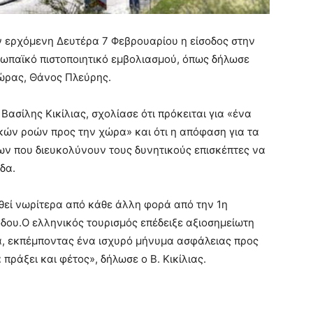
ην ερχόμενη Δευτέρα 7 Φεβρουαρίου η είσοδος στην
ωπαϊκό πιστοποιητικό εμβολιασμού, όπως δήλωσε
χώρας, Θάνος Πλεύρης.
Βασίλης Κικίλιας, σχολίασε ότι πρόκειται για «ένα
κών ροών προς την χώρα» και ότι η απόφαση για τα
ρων που διευκολύνουν τους δυνητικούς επισκέπτες να
δα.
θεί νωρίτερα από κάθε άλλη φορά από την 1η
όδου.Ο ελληνικός τουρισμός επέδειξε αξιοσημείωτη
α, εκπέμποντας ένα ισχυρό μήνυμα ασφάλειας προς
πράξει και φέτος», δήλωσε ο Β. Κικίλιας.