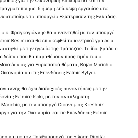
μόδιος για την Οικονομική Διπλωματία και την
πραγματοποιήσει διήμερη επίσκεψη εργασίας στα
 γνωστοποίησε το υπουργείο Εξωτερικών της Ελλάδας.
 ο κ. Φραγκογιάννης θα συναντηθεί με τον υπουργό
tmir Besimi και θα επισκεφθεί τα κεντρικά γραφεία
αντηθεί με την ηγεσία της Τράπεζας. Το ίδιο βράδυ ο
 δείπνο που θα παραθέσουν προς τιμήν του ο
ακεδονίας για Ευρωπαϊκά θέματα, Bojan Marichic
ικονομία και τις Επενδύσεις Fatmir Bytyqi.
γιάννης θα έχει διαδοχικές συναντήσεις με την
νίας Fatmire Isaki, με τον αναπληρωτή
Marichic, με τον υπουργό Οικονομίας Kreshnik
γό για την Οικονομία και τις Επενδύσεις Fatmir
τηση και με τον Πρωθυπουργό της χώρας Dimitar