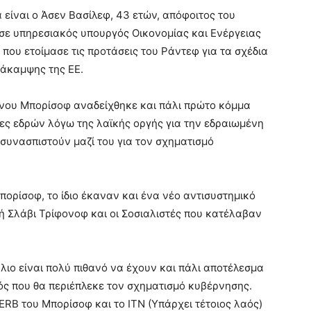
 είναι ο Άσεν Βασίλεφ, 43 ετών, απόφοιτος του
εσε υπηρεσιακός υπουργός Οικονομίας και Ενέργειας
 που ετοίμασε τις προτάσεις του Ράντεφ για τα σχέδια
νάκαμψης της ΕΕ.
νου Μπορίσοφ αναδείχθηκε και πάλι πρώτο κόμμα
ιες εδρών λόγω της λαϊκής οργής για την εδραιωμένη
υνασπιστούν μαζί του για τον σχηματισμό
ορίσοφ, το ίδιο έκαναν και ένα νέο αντισυστημικό
ή Σλάβι Τρίφονοφ και οι Σοσιαλιστές που κατέλαβαν
ύλιο είναι πολύ πιθανό να έχουν και πάλι αποτέλεσμα
ς που θα περιέπλεκε τον σχηματισμό κυβέρνησης.
B του Μπορίσοφ και το ITN (Υπάρχει τέτοιος λαός)