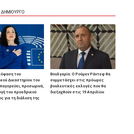
Ν ΔΗΜΙΟΥΡΓΟ
πόφαση του
Βουλγαρία: Ο Ρούμεν Ράντεφ θα
κού Δικαστηρίου του
συμμετάσχει στις πρόωρες
παγορεύει, προσωρινά,
βουλευτικές εκλογές που θα
ογή του προεδρικού
διεξαχθούν στις 19 Απριλίου
ς για τη διάλυση της