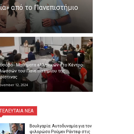
ία» από το Πανεπιστήμιο
όσοβο- Μαθήματα ελληνικών στο Κέντρο
λωσσών του Πανεπιστημίου της
ρίστινας
ovember 12, 2024
ΤΕΛΕΥΤΑΙΑ ΝΕΑ
Βουλγαρία: Αυτοδυναμία για τον
φιλορώσο Ρούμεν Ράντεφ στις