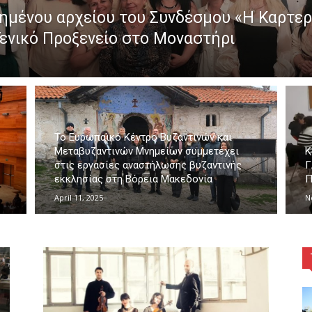
ημένου αρχείου του Συνδέσμου «Η Καρτερ
ενικό Προξενείο στο Μοναστήρι
Το Ευρωπαϊκό Κέντρο Βυζαντινών και
Μεταβυζαντινών Μνημείων συμμετέχει
Κ
στις εργασίες αναστήλωσης βυζαντινής
Γ
εκκλησίας στη Βόρεια Μακεδονία
Π
April 11, 2025
N