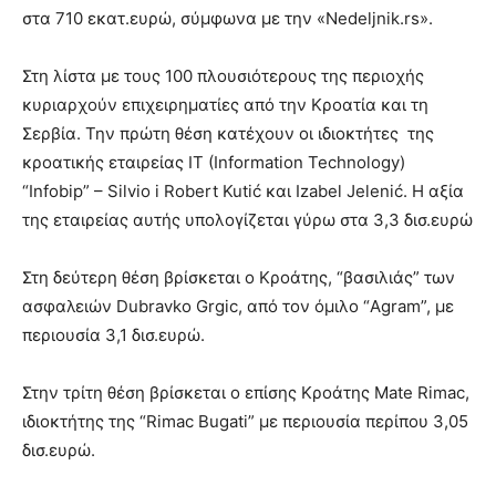
στα 710 εκατ.ευρώ, σύμφωνα με την «Nedeljnik.rs».
Στη λίστα με τους 100 πλουσιότερους της περιοχής
κυριαρχούν επιχειρηματίες από την Κροατία και τη
Σερβία. Την πρώτη θέση κατέχουν οι ιδιοκτήτες της
κροατικής εταιρείας IT (Information Technology)
“Infobip” – Silvio i Robert Kutić και Izabel Jelenić. Η αξία
της εταιρείας αυτής υπολογίζεται γύρω στα 3,3 δισ.ευρώ
Στη δεύτερη θέση βρίσκεται ο Κροάτης, “βασιλιάς” των
ασφαλειών Dubravko Grgic, από τον όμιλο “Agram”, με
περιουσία 3,1 δισ.ευρώ.
Στην τρίτη θέση βρίσκεται ο επίσης Κροάτης Mate Rimac,
ιδιοκτήτης της “Rimac Bugati” με περιουσία περίπου 3,05
δισ.ευρώ.