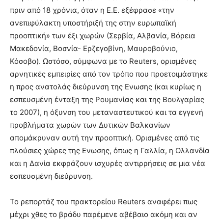
πριν από 18 χρόνια, όταν η Ε.Ε. εξέφρασε «την
ανεπιφύλακτη υποστήριξή της στην ευρωπαϊκή
προοπτική» των έξι χωρών (Σερβία, Αλβανία, Βόρεια
Μακεδονία, Βοσνία- Ερζεγοβίνη, Μαυροβούνιο,
Κόσοβο). Ωστόσο, σύμφωνα με το Reuters, ορισμένες
αρνητικές εμπειρίες από τον τρόπο που προετοιμάστηκε
η προς ανατολάς διεύρυνση της Ενωσης (και κυρίως η
εσπευσμένη ένταξη της Ρουμανίας και της Βουλγαρίας
το 2007), η όξυνση του μεταναστευτικού και τα εγγενή
προβλήματα χωρών των Δυτικών Βαλκανίων
απομάκρυναν αυτή την προοπτική. Ορισμένες από τις
πλούσιες χώρες της Ενωσης, όπως η Γαλλία, η Ολλανδία
και η Δανία εκφράζουν ισχυρές αντιρρήσεις σε μια νέα
εσπευσμένη διεύρυνση.
Το ρεπορτάζ του πρακτορείου Reuters αναφέρει πως
μέχρι χθες το βράδυ παρέμενε αβέβαιο ακόμη και αν