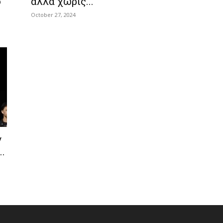
ό
αλλά χωρίς...
October 27, 2024
ν
.