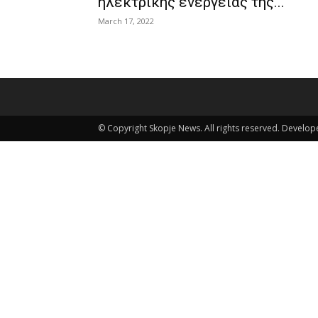
ηλεκτρικής ενέργειας της...
March 17, 2022
© Copyright Skopje News. All rights reserved. Develo