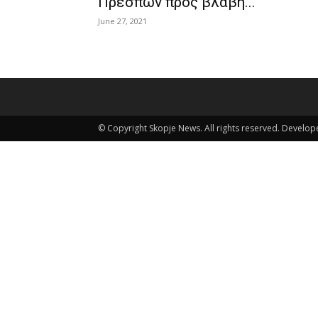
Πρεσπών προς βλάβη...
June 27, 2021
© Copyright Skopje News. All rights reserved. Develo