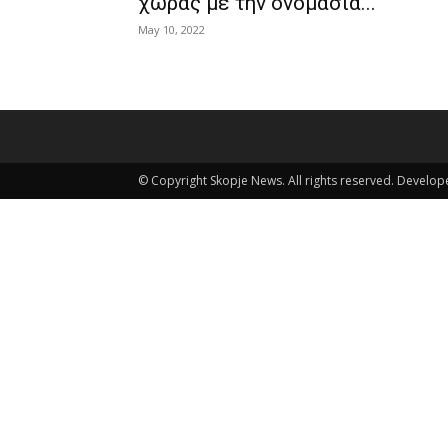
χώρας με την ονομασία...
May 10, 2022
© Copyright Skopje News. All rights reserved. Develo