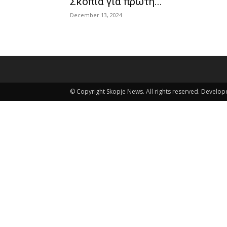
Σκόπια για πρώτη...
December 13, 2024
© Copyright Skopje News. All rights reserved. Develo