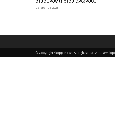
διασυνδετηρίου αγωγού...
October 25, 2023
© Copyright Skopje News. All rights reserved. Develo