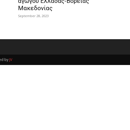
αγωγού Ελλάδας-Βόρειας
Μακεδονίας
September 28, 2023
ped by
JV