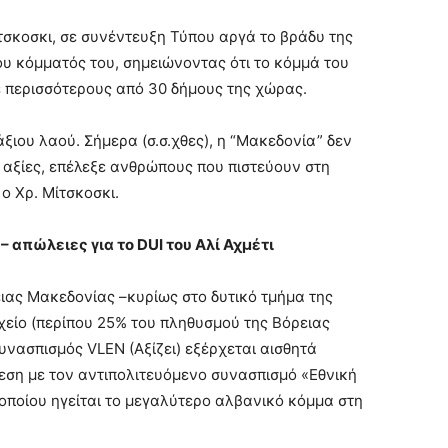
σκοσκι, σε συνέντευξη Τύπου αργά το βράδυ της
ου κόμματός του, σημειώνοντας ότι το κόμμά του
 περισσότερους από 30 δήμους της χώρας.
άξιου λαού. Σήμερα (σ.σ.χθες), η “Μακεδονία” δεν
 αξίες, επέλεξε ανθρώπους που πιστεύουν στη
ο Χρ. Μίτσκοσκι.
 απώλειες για το DUI του Αλί Αχμέτι
ειας Μακεδονίας –κυρίως στο δυτικό τμήμα της
χείο (περίπου 25% του πληθυσμού της Βόρειας
νασπισμός VLEN (Αξίζει) εξέρχεται αισθητά
θεση με τον αντιπολιτευόμενο συνασπισμό «Εθνική
οποίου ηγείται το μεγαλύτερο αλβανικό κόμμα στη