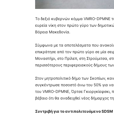
Το δεξιό κυβερνών κόμμα VMRO-DPMNE το
ευρεία νίκη στον πρώτο γύρο των δημοτικώ
Βόρεια Μακεδονία.
Σύμφωνα με τα αποτελέσματα που ανακοί
επικράτησε από τον πρώτο γύρο σε μία σε
Μοναστήρι, στο Πρίλεπ, στη Στρούμιτσα, στη
περισσότερους περιφερειακούς δήμους τω
Στον μητροπολιτικό δήμο των Σκοπίων, κα
συγκέντρωσε ποσοστό άνω του 50% για να 
του VMRO-DPMNE, Όρτσε Γκιοργκίεφσκι, πρ
βέβαιο ότι θα αναδειχθεί νέος δήμαρχος τ
Συντριβή για το αντιπολιτευόμενο SDSM