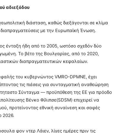
ού αδιεξόδου
γεωπολιτική διάσταση, καθώς διεξάγονται σε κλίμα
 διαπραγματεύσεις με την Ευρωπαϊκή Ένωση.
ς ένταξη ήδη από το 2005, ωστόσο σχεδόν δύο
αγωμένη. Το βέτο της Βουλγαρίας, από το 2020,
υσιαστικών διαπραγματευτικών κεφαλαίων.
κεφαλής του κυβερνώντος VMRO-DPMNE, έχει
ρίπτοντας τις πιέσεις για συνταγματική αναθεώρηση
ότηταστο Σύνταγμα — προϋπόθεση της ΕΕ για πρόοδο
ντιπολίτευσης Βένκο Φίλιπσε(SDSM) επιχειρεί να
ού, προτείνοντας εθνική συναίνεση και σαφές
ο 2026.
σουλα φον ντερ Λάιεν, λίγες ημέρες πριν τις