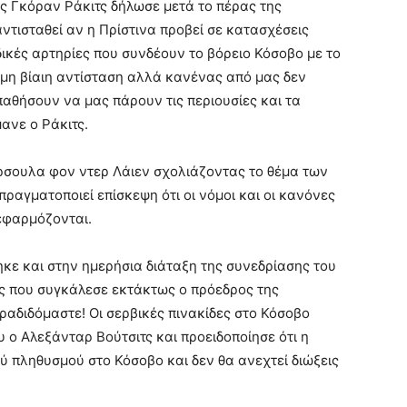
ς Γκόραν Ράκιτς δήλωσε μετά το πέρας της
ντισταθεί αν η Πρίστινα προβεί σε κατασχέσεις
κές αρτηρίες που συνδέουν το βόρειο Κόσοβο με το
, μη βίαιη αντίσταση αλλά κανένας από μας δεν
παθήσουν να μας πάρουν τις περιουσίες και τα
ανε ο Ράκιτς.
ρσουλα φον ντερ Λάιεν σχολιάζοντας το θέμα των
ραγματοποιεί επίσκεψη ότι οι νόμοι και οι κανόνες
 εφαρμόζονται.
κε και στην ημερήσια διάταξη της συνεδρίασης του
ς που συγκάλεσε εκτάκτως ο πρόεδρος της
αδιδόμαστε! Οι σερβικές πινακίδες στο Κόσοβο
ο Αλεξάνταρ Βούτσιτς και προειδοποίησε ότι η
ύ πληθυσμού στο Κόσοβο και δεν θα ανεχτεί διώξεις