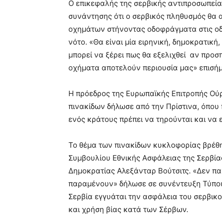
Ο επικεφαλής της σερβικής αντιπροσωπεία
συνάντησης ότι ο σερβικός πληθυσμός θα α
οχημάτων στήνοντας οδοφράγματα στις οδι
νότο. «Θα είναι μία ειρηνική, δημοκρατική
μπορεί να ξέρει πως θα εξελιχθεί αν προσ
οχήματα αποτελούν περιουσία μας» επισήμ
Η πρόεδρος της Ευρωπαϊκής Επιτροπής Ού
πινακίδων δήλωσε από την Πρίστινα, όπου π
ενός κράτους πρέπει να τηρούνται και να
Το θέμα των πινακίδων κυκλοφορίας βρέθη
Συμβουλίου Εθνικής Ασφάλειας της Σερβία
Δημοκρατίας Αλεξάνταρ Βούτσιτς. «Δεν παρ
παραμένουν» δήλωσε σε συνέντευξη Τύπου 
Σερβία εγγυάται την ασφάλεια του σερβικο
και χρήση βίας κατά των Σέρβων.