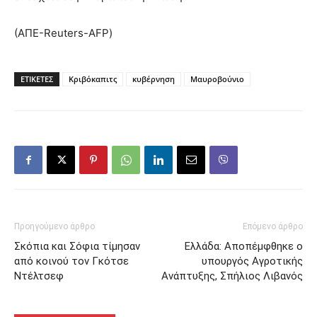
(ΑΠΕ-Reuters-AFP)
ΕΤΙΚΕΤΕΣ
Κριβόκαπιτς
κυβέρνηση
Μαυροβούνιο
Προηγούμενο άρθρο
Επόμενο άρθρο
Σκόπια και Σόφια τίμησαν
Ελλάδα: Αποπέμφθηκε ο
από κοινού τον Γκότσε
υπουργός Αγροτικής
Ντέλτσεφ
Ανάπτυξης, Σπήλιος Λιβανός