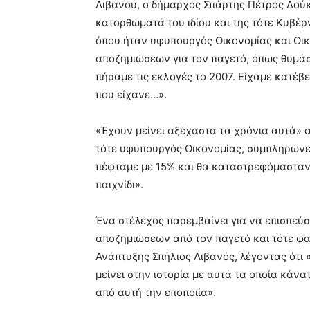
Λιβανού, ο δήμαρχος Σπάρτης Πέτρος Δούκα
κατορθώματά του ιδίου και της τότε Κυβέ
όπου ήταν υφυπουργός Οικονομίας και Οικ
αποζημιώσεων για τον παγετό, όπως θυμάσαι
πήραμε τις εκλογές το 2007. Είχαμε κατέβ
που είχανε…».
«Έχουν μείνει αξέχαστα τα χρόνια αυτά» α
τότε υφυπουργός Οικονομίας, συμπληρώνει:
πέφταμε με 15% και θα καταστρεφόμασταν, 
παιχνίδι».
Ένα στέλεχος παρεμβαίνει για να επισπεύσ
αποζημιώσεων από τον παγετό και τότε φα
Ανάπτυξης Σπήλιος Λιβανός, λέγοντας ότι 
μείνει στην ιστορία με αυτά τα οποία κάνα
από αυτή την εποποιία».